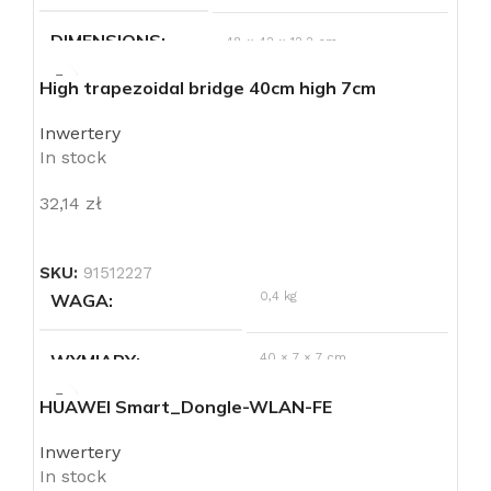
DIMENSIONS
48 × 42 × 12,2 cm
High trapezoidal bridge 40cm high 7cm
PRODUCENT
FoxESS
Inwertery
In stock
POJEMNOŚĆ
2,45 kWh
NOMINALNA
32,14
zł
STOPIEŃ
IP21
OCHRONY (IP)
SKU:
91512227
0,4 kg
WAGA
TEMPERATURA
ładowanie 0 do 55°C;
Rozładowanie -10 do 55°C
PRACY
WYMIARY
40 × 7 × 7 cm
HUAWEI Smart_Dongle-WLAN-FE
CZAS
>6000 cykli
UŻYTKOWANIA
Inwertery
In stock