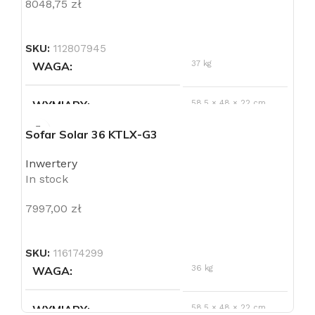
8048,75
zł
SKU:
112807945
37 kg
WAGA
WYMIARY
58,5 × 48 × 22 cm
Sofar Solar 36 KTLX-G3
LICZBA FAZ
3
Inwertery
In stock
LICZBA NIEZALEŻNYCH
3
MPPT
7997,00
zł
MAKSYMALNE NAPIĘCIE
1100 V
WEJŚCIOWE
SKU:
116174299
36 kg
WAGA
LICZBA WEJŚĆ DC
2 dla każdego układu
MPPT
WYMIARY
58,5 × 48 × 22 cm