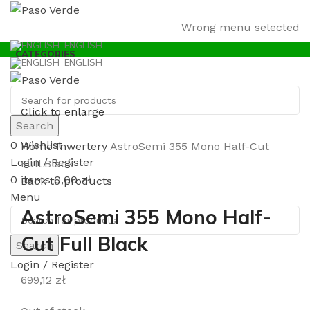
Wrong menu selected
ENGLISH
CATEGORIES
ENGLISH
Click to enlarge
Search
0
Wishlist
Home
Inwertery
AstroSemi 355 Mono Half-Cut
Login / Register
Full Black
0
items
0,00
zł
Back to products
Menu
AstroSemi 355 Mono Half-
Cut Full Black
Search
Login / Register
699,12
zł