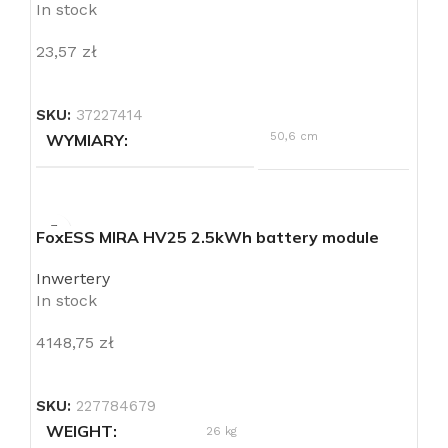
In stock
23,57
zł
SKU:
37227414
50,6 cm
WYMIARY
FoxESS MIRA HV25 2.5kWh battery module
Inwertery
In stock
4148,75
zł
SKU:
227784679
WEIGHT
26 kg