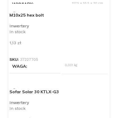
WYMIARY
107,5 × 55,5 × 30 cm
M10x25 hex bolt
PRODUCENT
Huawei
Inwertery
In stock
ILOŚĆ MPPT
6
1,13
zł
STOPIEŃ OCHRONY (IP)
IP65
SKU:
37227705
0,001 kg
WAGA
Sofar Solar 30 KTLX-G3
Inwertery
In stock