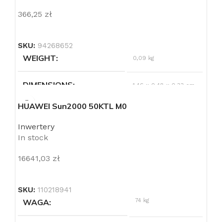
366,25
zł
SKU:
94268652
WEIGHT
0,09 kg
DIMENSIONS
1,46 × 0,48 × 0,33 cm
HUAWEI Sun2000 50KTL M0
PRODUCENT
Huawei
Inwertery
In stock
STOPIEŃ OCHRONY (IP)
IP65
16641,03
zł
SKU:
110218941
74 kg
WAGA