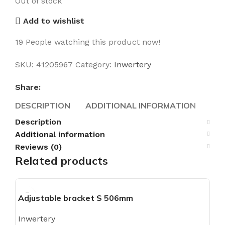
Out of stock
Add to wishlist
19
People watching this product now!
SKU:
41205967
Category:
Inwertery
Share:
DESCRIPTION
ADDITIONAL INFORMATION
REV
Description
Additional information
Reviews (0)
Related products
Adjustable bracket S 506mm
Inwertery