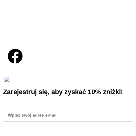
Orders
Contact
Social Links:
Projekt i wdrożenie sklepu
Business Hero
© 2025
Zarejestruj się, aby zyskać 10% zniżki!
Wyślij