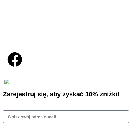
My account
Orders
Contact
Social Links:
Projekt i wdrożenie sklepu
Business Hero
© 2025
Zarejestruj się, aby zyskać 10% zniżki!
Wyślij