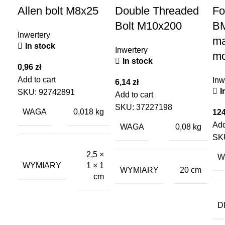
Allen bolt M8x25
Double Threaded
F
Bolt M10x200
BM
Inwertery
m
In stock
Inwertery
mo
In stock
0,96
zł
Add to cart
Inw
6,14
zł
I
SKU:
92742891
Add to cart
SKU:
37227198
WAGA
0,018 kg
12
Add
WAGA
0,08 kg
SK
2,5 ×
W
WYMIARY
1 × 1
WYMIARY
20 cm
cm
D