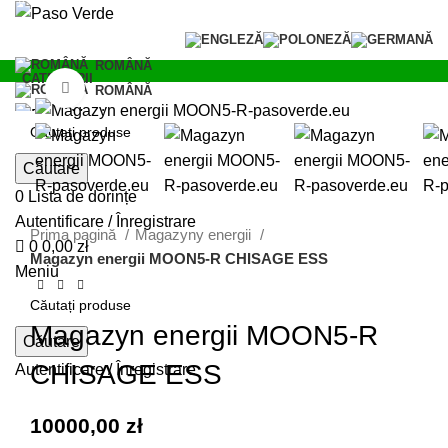
0
ROMÂNĂ
CATEGORII
Click pentru a mări
ROMÂNĂ
Căutare
0
Lista de dorințe
Autentificare / Înregistrare
Prima pagină
Magazyny energii
0
0,00
zł
Magazyn energii MOON5-R CHISAGE ESS
Meniu
Magazyn energii MOON5-R
Căutare
CHISAGE ESS
Autentificare / Înregistrare
10000,00
zł