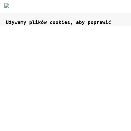
Używamy plików cookies, aby poprawić 
komfort korzystania z naszej witryny. 
Przeglądając tę ​​witrynę, wyrażasz zgodę 
na używanie przez nas plików cookies.
Acceptă
Magazyn energii MOON5-R CHISAGE ESS
10000,00
zł
ADAUGĂ ÎN COȘ
CUMPĂRAȚI ACUM