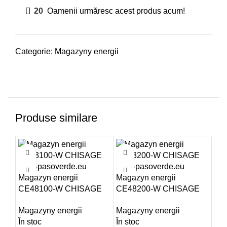
20
Oamenii urmăresc acest produs acum!
Categorie:
Magazyny energii
Produse similare
Magazyn energii
Magazyn energii
Mag
CE48100-W CHISAGE
CE48200-W CHISAGE
MO
ESS
ESS
ES
Magazyny energii
Magazyny energii
Mag
În stoc
În stoc
În 