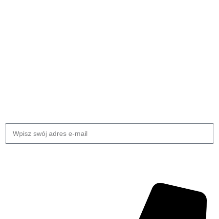
Zapisz się do naszego newslettera
Bądź pierwszą osobą która się dowie. Zapisz się do
newslettera już dziś.
Wyślij