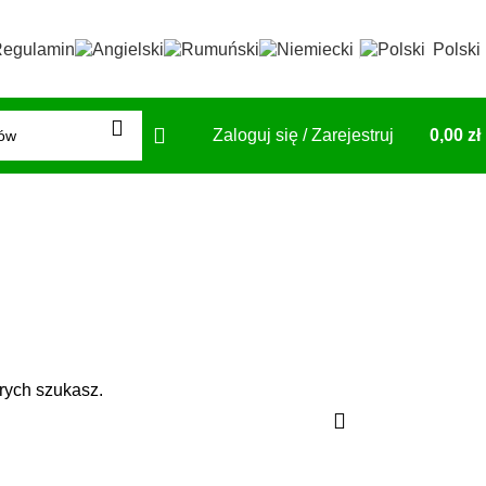
egulamin
Polski
Zaloguj się / Zarejestruj
0,00
zł
rych szukasz.