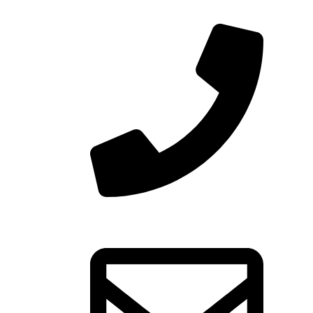
Przydat
Poli
Dost
Reg
O na
Telefon: 790200025