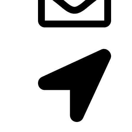
Email: biuro@pasoverde.eu
Kielce