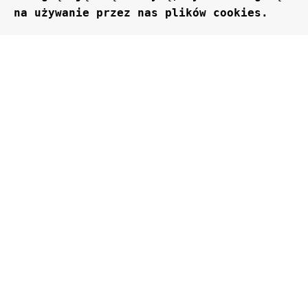
na używanie przez nas plików cookies.
Akzeptiere
Filter
Menü
Wunschzettel
Kategorie auswählen
Beliebte Wünsche:
0
Wagen
inwertery
magazyny energii